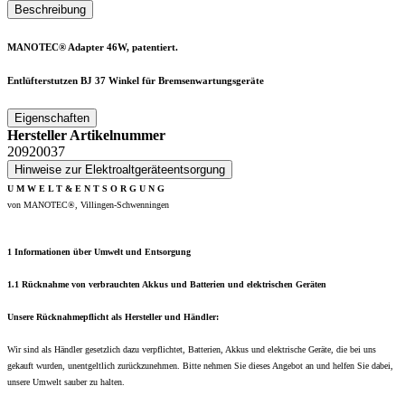
Beschreibung
MANOTEC® Adapter 46W, patentiert.
Entlüfterstutzen BJ 37 Winkel für Bremsenwartungsgeräte
Eigenschaften
Hersteller Artikelnummer
20920037
Hinweise zur Elektroaltgeräteentsorgung
U M W E L T & E N T S O R G U N G
von MANOTEC®, Villingen-Schwenningen
1 Informationen über Umwelt und Entsorgung
1.1 Rücknahme von verbrauchten Akkus und Batterien und elektrischen Geräten
Unsere Rücknahmepflicht als Hersteller und Händler:
Wir sind als Händler gesetzlich dazu verpflichtet, Batterien, Akkus und elektrische Geräte, die bei uns
gekauft wurden, unentgeltlich zurückzunehmen. Bitte nehmen Sie dieses Angebot an und helfen Sie dabei,
unsere Umwelt sauber zu halten.