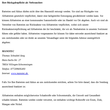
Ihre Rückgabepflicht als Verbraucher:
Batterien und Akkus dürfen nicht über den Hausmüll entsorgt werden. Sie sind zur Rückgabe von
Altbatterien gesetzlich verpflichtet, damit eine fachgerechte Entsorgung gewährleistet werden kann. Sie
können Altbatterien an einer kommunalen Sammelstelle oder im Handel vor Ort abgeben. Auch wir sind als
Vertreiber von Batterien zur Rücknahme von Altbatterien verpflichtet, wobei sich unsere
Rücknahmeverpflichtung auf Altbatterien der Art beschränkt, die wir als Neubatterien in unserem Sortiment
führen oder geführt haben. Altbatterien vorgenannter Art können Sie daher entweder ausreichend frankiert an
uns zurücksenden oder sie direkt an unserem Versandlager unter der folgenden Adresse unentgeltlich
abgeben:
MANOTEC
Thomas Schnabel-Jung
Hans-Sachs-Str. 27
78054 Villingen-Schwenningen
Telefon: 077209695493
Internet:
www.
manotec.de
Falls Sie Ihre Batterien und Akkus an uns zurücksenden möchten, achten Sie bitte darauf, dass die Sendung
ausreichend frankiert ist.
Altbatterien enthalten möglicherweise Schadstoffe oder Schwermetalle, die Umwelt und Gesundheit
schaden können. Batterien werden wieder verwertet, sie enthalten wichtige Rohstoffe wie Eisen, Zink,
Mangan oder Nickel.