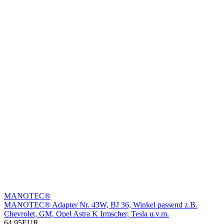
MANOTEC®
MANOTEC® Adapter Nr. 43W, BJ 36, Winkel passend z.B.
Chevrolet, GM, Opel Astra K Irmscher, Tesla u.v.m.
64,95EUR