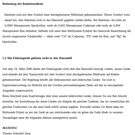
Bedeutung der Batteriesymbole
Batterien sind mit dem Symbol einer durchgekreuzten Mülltonne gekennzeichnet. Dieses Symbol weist
darauf hin, dass Batterien nicht in den Hausmüll gegeben werden dürfen. Bei Batterien, die mehr als
0,0005 Masseprozent Quecksilber, mehr als 0,002 Masseprozent Cadmium oder mehr als 0,004
Masseprozent Blei enthalten, befindet sich unter dem Mülltonnen-Symbol die chemische Bezeichnung des
jeweils eingesetzten Schadstoffes — dabei steht "Cd" für Cadmium, "Pb" steht für Blei, und "Hg" für
Quecksilber.
1.2 Alte Elektrogeräte gehören nicht in den Hausmüll
Seit dem 24. März 2006 dürfen alte Elektrogeräte nicht über den Hausmüll entsorgt werden, unsere Geräte
sind deshalb auf dem Typenschild mit dem Symbol einer durchgekreuzten Mülltonne auf Rädern
gekennzeichnet. Die Regelung betrifft alle elektronischen und elektrischen Geräte. Sie sind in
Eigenverantwortung im Hinblick auf das Löschen personenbezogener Daten auf den zu entsorgenden
Altgeräten verantwortlich.
Beim Abschluß eines Kaufvertrages über eines unserer elektrischen Geräte, können Sie uns Ihre Absicht
mitteilen, bei Auslieferung des neuen Gerätes ein Altgerät der gleichen Geräteart, das im wesentlichen die
gleichen Funktionen wie das neue Gerät erfüllt zurück zugeben. Entweder senden wir Ihnen dann ein
Rücksende Etikett zu um das Gerät an uns zurücksenden oder sie geben das Gerät direkt in unserem
Versandlager unter der folgenden Adresse unentgeltlich zurück:
MANOTEC
Thomas Schnabel-Jung