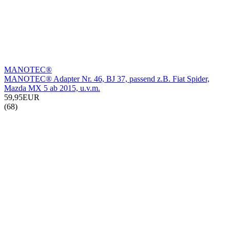
MANOTEC®
MANOTEC® Adapter Nr. 46, BJ 37, passend z.B. Fiat Spider,
Mazda MX 5 ab 2015, u.v.m.
59,95EUR
(68)