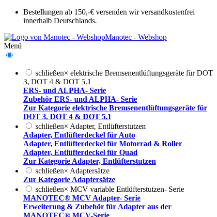
Bestellungen ab 150,-€ versenden wir versandkostenfrei
innerhalb Deutschlands.
Manotec - Webshop
Menü
schließen
×
elektrische Bremsenentlüftungsgeräte für DOT
3, DOT 4 & DOT 5.1
ERS- und ALPHA- Serie
Zubehör ERS- und ALPHA- Serie
Zur Kategorie elektrische Bremsenentlüftungsgeräte für
DOT 3, DOT 4 & DOT 5.1
schließen
×
Adapter, Entlüfterstutzen
Adapter, Entlüfterdeckel für Auto
Adapter, Entlüfterdeckel für Motorrad & Roller
Adapter, Entlüfterdeckel für Quad
Zur Kategorie Adapter, Entlüfterstutzen
schließen
×
Adaptersätze
Zur Kategorie Adaptersätze
schließen
×
MCV variable Entlüfterstutzen- Serie
MANOTEC® MCV Adapter- Serie
Erweiterung & Zubehör für Adapter aus der
MANOTEC® MCV-Serie