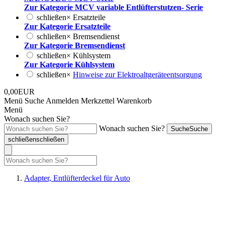
Zur Kategorie MCV variable Entlüfterstutzen- Serie
schließen
×
Ersatzteile
Zur Kategorie Ersatzteile
schließen
×
Bremsendienst
Zur Kategorie Bremsendienst
schließen
×
Kühlsystem
Zur Kategorie Kühlsystem
schließen
×
Hinweise zur Elektroaltgeräteentsorgung
0,00EUR
Menü
Suche
Anmelden
Merkzettel
Warenkorb
Menü
Wonach suchen Sie?
Wonach suchen Sie?
Suche
Suche
schließen
schließen
Adapter, Entlüfterdeckel für Auto