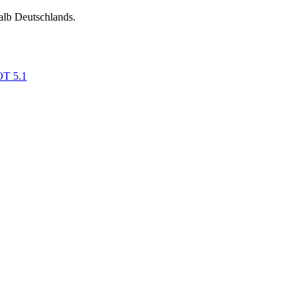
alb Deutschlands.
OT 5.1