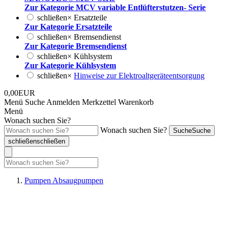
Zur Kategorie MCV variable Entlüfterstutzen- Serie
schließen
×
Ersatzteile
Zur Kategorie Ersatzteile
schließen
×
Bremsendienst
Zur Kategorie Bremsendienst
schließen
×
Kühlsystem
Zur Kategorie Kühlsystem
schließen
×
Hinweise zur Elektroaltgeräteentsorgung
0,00EUR
Menü
Suche
Anmelden
Merkzettel
Warenkorb
Menü
Wonach suchen Sie?
Wonach suchen Sie?
Suche
Suche
schließen
schließen
Pumpen Absaugpumpen