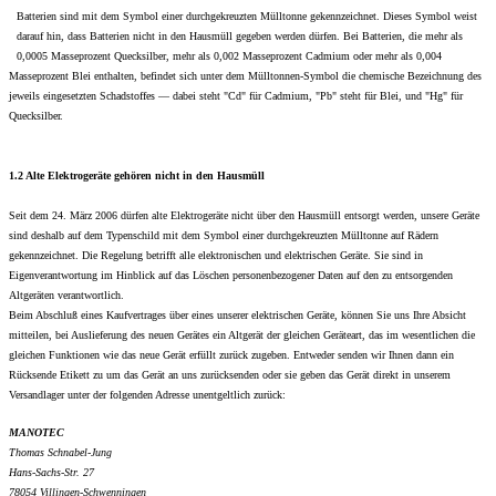
Batterien sind mit dem Symbol einer durchgekreuzten Mülltonne gekennzeichnet. Dieses Symbol weist
darauf hin, dass Batterien nicht in den Hausmüll gegeben werden dürfen. Bei Batterien, die mehr als
0,0005 Masseprozent Quecksilber, mehr als 0,002 Masseprozent Cadmium oder mehr als 0,004
Masseprozent Blei enthalten, befindet sich unter dem Mülltonnen-Symbol die chemische Bezeichnung des
jeweils eingesetzten Schadstoffes — dabei steht "Cd" für Cadmium, "Pb" steht für Blei, und "Hg" für
Quecksilber.
1.2 Alte Elektrogeräte gehören nicht in den Hausmüll
Seit dem 24. März 2006 dürfen alte Elektrogeräte nicht über den Hausmüll entsorgt werden, unsere Geräte
sind deshalb auf dem Typenschild mit dem Symbol einer durchgekreuzten Mülltonne auf Rädern
gekennzeichnet. Die Regelung betrifft alle elektronischen und elektrischen Geräte. Sie sind in
Eigenverantwortung im Hinblick auf das Löschen personenbezogener Daten auf den zu entsorgenden
Altgeräten verantwortlich.
Beim Abschluß eines Kaufvertrages über eines unserer elektrischen Geräte, können Sie uns Ihre Absicht
mitteilen, bei Auslieferung des neuen Gerätes ein Altgerät der gleichen Geräteart, das im wesentlichen die
gleichen Funktionen wie das neue Gerät erfüllt zurück zugeben. Entweder senden wir Ihnen dann ein
Rücksende Etikett zu um das Gerät an uns zurücksenden oder sie geben das Gerät direkt in unserem
Versandlager unter der folgenden Adresse unentgeltlich zurück:
MANOTEC
Thomas Schnabel-Jung
Hans-Sachs-Str. 27
78054 Villingen-Schwenningen