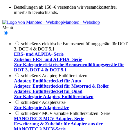
Bestellungen ab 150,-€ versenden wir versandkostenfrei
innerhalb Deutschlands.
Manotec - Webshop
Menü
schließen
×
elektrische Bremsenentlüftungsgeräte für DOT
3, DOT 4 & DOT 5.1
ERS- und ALPHA- Serie
Zubehör ERS- und ALPHA- Serie
Zur Kategorie elektrische Bremsenentlüftungsgeräte für
DOT 3, DOT 4 & DOT 5.1
schließen
×
Adapter, Entlüfterstutzen
Adapter, Entlüfterdeckel für Auto
Adapter, Entlüfterdeckel für Motorrad & Roller
Adapter, Entlüfterdeckel für Quad
Zur Kategorie Adapter, Entlüfterstutzen
schließen
×
Adaptersätze
Zur Kategorie Adaptersätze
schließen
×
MCV variable Entlüfterstutzen- Serie
MANOTEC® MCV Adapter- Serie
Erweiterung & Zubehör für Adapter aus der
MANOTEC® MCV-Serie