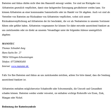
Batterien und Akkus dürfen nicht über den Hausmüll entsorgt werden. Sie sind zur Rückgabe von
Altbatterien gesetzlich verpflichtet, damit eine fachgerechte Entsorgung gewährleistet werden kann. Sie
können Altbatterien an einer kommunalen Sammelstelle oder im Handel vor Ort abgeben. Auch wir sind als
Vertreiber von Batterien zur Rücknahme von Altbatterien verpflichtet, wobei sich unsere
Rücknahmeverpflichtung auf Altbatterien der Art beschränkt, die wir als Neubatterien in unserem Sortiment
führen oder geführt haben. Altbatterien vorgenannter Art können Sie daher entweder ausreichend frankiert an
uns zurücksenden oder sie direkt an unserem Versandlager unter der folgenden Adresse unentgeltlich
abgeben:
MANOTEC
Thomas Schnabel-Jung
Hans-Sachs-Str. 27
78054 Villingen-Schwenningen
Telefon: 077209695493
Internet:
www.
manotec.de
Falls Sie Ihre Batterien und Akkus an uns zurücksenden möchten, achten Sie bitte darauf, dass die Sendung
ausreichend frankiert ist.
Altbatterien enthalten möglicherweise Schadstoffe oder Schwermetalle, die Umwelt und Gesundheit
schaden können. Batterien werden wieder verwertet, sie enthalten wichtige Rohstoffe wie Eisen, Zink,
Mangan oder Nickel.
Bedeutung der Batteriesymbole