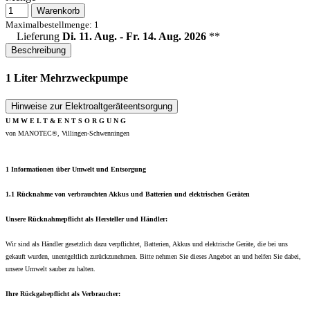
Warenkorb
Maximalbestellmenge: 1
Lieferung
Di. 11. Aug. - Fr. 14. Aug. 2026
**
Beschreibung
1 Liter Mehrzweckpumpe
Hinweise zur Elektroaltgeräteentsorgung
U M W E L T & E N T S O R G U N G
von MANOTEC®, Villingen-Schwenningen
1 Informationen über Umwelt und Entsorgung
1.1 Rücknahme von verbrauchten Akkus und Batterien und elektrischen Geräten
Unsere Rücknahmepflicht als Hersteller und Händler:
Wir sind als Händler gesetzlich dazu verpflichtet, Batterien, Akkus und elektrische Geräte, die bei uns
gekauft wurden, unentgeltlich zurückzunehmen. Bitte nehmen Sie dieses Angebot an und helfen Sie dabei,
unsere Umwelt sauber zu halten.
Ihre Rückgabepflicht als Verbraucher: