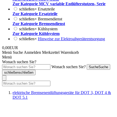
Zur Kategorie MCV variable Entlüfterstutzen- Serie
schließen
×
Ersatzteile
Zur Kategorie Ersatzteile
schließen
×
Bremsendienst
Zur Kategorie Bremsendienst
schließen
×
Kühlsystem
Zur Kategorie Kühlsystem
schließen
×
Hinweise zur Elektroaltgeräteentsorgung
0,00EUR
Menü
Suche
Anmelden
Merkzettel
Warenkorb
Menü
Wonach suchen Sie?
Wonach suchen Sie?
Suche
Suche
schließen
schließen
elektrische Bremsenentlüftungsgeräte für DOT 3, DOT 4 &
DOT 5.1