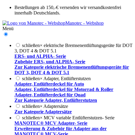
Bestellungen ab 150,-€ versenden wir versandkostenfrei
innerhalb Deutschlands.
Manotec - Webshop
Menü
schließen
×
elektrische Bremsenentlüftungsgeräte für DOT
3, DOT 4 & DOT 5.1
ERS- und ALPHA- Serie
Zubehör ERS- und ALPHA- Serie
Zur Kategorie elektrische Bremsenentlüftungsgeräte für
DOT 3, DOT 4 & DOT 5.1
schließen
×
Adapter, Entlüfterstutzen
Adapter, Entlüfterdeckel für Auto
Adapter, Entlüfterdeckel für Motorrad & Roller
Adapter, Entlüfterdeckel für Quad
Zur Kategorie Adapter, Entlüfterstutzen
schließen
×
Adaptersätze
Zur Kategorie Adaptersätze
schließen
×
MCV variable Entlüfterstutzen- Serie
MANOTEC® MCV Adapter- Serie
Erweiterung & Zubehör für Adapter aus der
MANOTEC® MCV-Serie