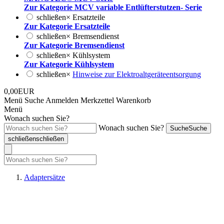
Zur Kategorie MCV variable Entlüfterstutzen- Serie
schließen
×
Ersatzteile
Zur Kategorie Ersatzteile
schließen
×
Bremsendienst
Zur Kategorie Bremsendienst
schließen
×
Kühlsystem
Zur Kategorie Kühlsystem
schließen
×
Hinweise zur Elektroaltgeräteentsorgung
0,00EUR
Menü
Suche
Anmelden
Merkzettel
Warenkorb
Menü
Wonach suchen Sie?
Wonach suchen Sie?
Suche
Suche
schließen
schließen
Adaptersätze