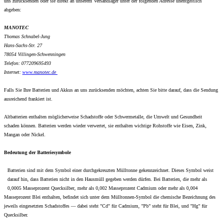
uns zurücksenden oder sie direkt an unserem Versandlager unter der folgenden Adresse unentgeltlich
abgeben:
MANOTEC
Thomas Schnabel-Jung
Hans-Sachs-Str. 27
78054 Villingen-Schwenningen
Telefon: 077209695493
Internet:
www.
manotec.de
Falls Sie Ihre Batterien und Akkus an uns zurücksenden möchten, achten Sie bitte darauf, dass die Sendung
ausreichend frankiert ist.
Altbatterien enthalten möglicherweise Schadstoffe oder Schwermetalle, die Umwelt und Gesundheit
schaden können. Batterien werden wieder verwertet, sie enthalten wichtige Rohstoffe wie Eisen, Zink,
Mangan oder Nickel.
Bedeutung der Batteriesymbole
Batterien sind mit dem Symbol einer durchgekreuzten Mülltonne gekennzeichnet. Dieses Symbol weist
darauf hin, dass Batterien nicht in den Hausmüll gegeben werden dürfen. Bei Batterien, die mehr als
0,0005 Masseprozent Quecksilber, mehr als 0,002 Masseprozent Cadmium oder mehr als 0,004
Masseprozent Blei enthalten, befindet sich unter dem Mülltonnen-Symbol die chemische Bezeichnung des
jeweils eingesetzten Schadstoffes — dabei steht "Cd" für Cadmium, "Pb" steht für Blei, und "Hg" für
Quecksilber.