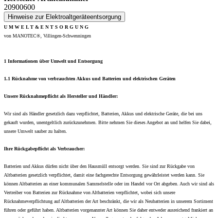
20900600
Hinweise zur Elektroaltgeräteentsorgung
U M W E L T & E N T S O R G U N G
von MANOTEC®, Villingen-Schwenningen
1 Informationen über Umwelt und Entsorgung
1.1 Rücknahme von verbrauchten Akkus und Batterien und elektrischen Geräten
Unsere Rücknahmepflicht als Hersteller und Händler:
Wir sind als Händler gesetzlich dazu verpflichtet, Batterien, Akkus und elektrische Geräte, die bei uns
gekauft wurden, unentgeltlich zurückzunehmen. Bitte nehmen Sie dieses Angebot an und helfen Sie dabei,
unsere Umwelt sauber zu halten.
Ihre Rückgabepflicht als Verbraucher:
Batterien und Akkus dürfen nicht über den Hausmüll entsorgt werden. Sie sind zur Rückgabe von
Altbatterien gesetzlich verpflichtet, damit eine fachgerechte Entsorgung gewährleistet werden kann. Sie
können Altbatterien an einer kommunalen Sammelstelle oder im Handel vor Ort abgeben. Auch wir sind als
Vertreiber von Batterien zur Rücknahme von Altbatterien verpflichtet, wobei sich unsere
Rücknahmeverpflichtung auf Altbatterien der Art beschränkt, die wir als Neubatterien in unserem Sortiment
führen oder geführt haben. Altbatterien vorgenannter Art können Sie daher entweder ausreichend frankiert an