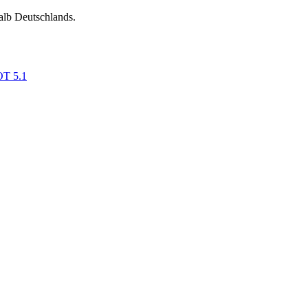
alb Deutschlands.
OT 5.1