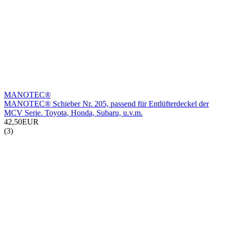
MANOTEC®
MANOTEC® Schieber Nr. 205, passend für Entlüfterdeckel der
MCV Serie. Toyota, Honda, Subaru, u.v.m.
42,50EUR
(3)