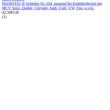
MANOTEC® Schieber Nr. 204, passend für Entlüfterdeckel der
MCV Serie. Dodge, Chrysler, Audi, Ford, VW, Fiat, u.v.m.
42,50EUR
(3)