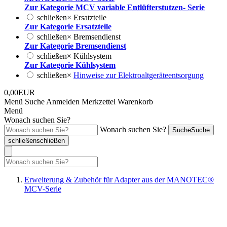
Zur Kategorie MCV variable Entlüfterstutzen- Serie
schließen
×
Ersatzteile
Zur Kategorie Ersatzteile
schließen
×
Bremsendienst
Zur Kategorie Bremsendienst
schließen
×
Kühlsystem
Zur Kategorie Kühlsystem
schließen
×
Hinweise zur Elektroaltgeräteentsorgung
0,00EUR
Menü
Suche
Anmelden
Merkzettel
Warenkorb
Menü
Wonach suchen Sie?
Wonach suchen Sie?
Suche
Suche
schließen
schließen
Erweiterung & Zubehör für Adapter aus der MANOTEC®
MCV-Serie