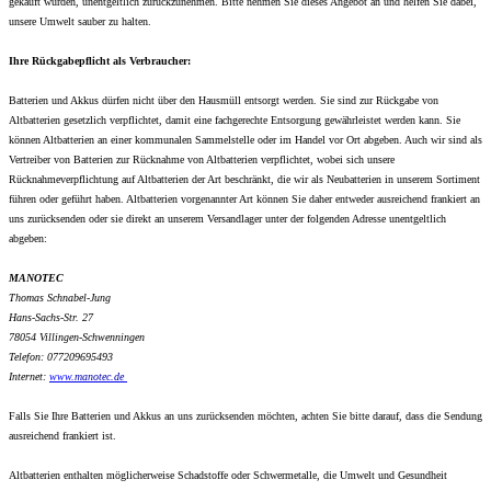
gekauft wurden, unentgeltlich zurückzunehmen. Bitte nehmen Sie dieses Angebot an und helfen Sie dabei,
unsere Umwelt sauber zu halten.
Ihre Rückgabepflicht als Verbraucher:
Batterien und Akkus dürfen nicht über den Hausmüll entsorgt werden. Sie sind zur Rückgabe von
Altbatterien gesetzlich verpflichtet, damit eine fachgerechte Entsorgung gewährleistet werden kann. Sie
können Altbatterien an einer kommunalen Sammelstelle oder im Handel vor Ort abgeben. Auch wir sind als
Vertreiber von Batterien zur Rücknahme von Altbatterien verpflichtet, wobei sich unsere
Rücknahmeverpflichtung auf Altbatterien der Art beschränkt, die wir als Neubatterien in unserem Sortiment
führen oder geführt haben. Altbatterien vorgenannter Art können Sie daher entweder ausreichend frankiert an
uns zurücksenden oder sie direkt an unserem Versandlager unter der folgenden Adresse unentgeltlich
abgeben:
MANOTEC
Thomas Schnabel-Jung
Hans-Sachs-Str. 27
78054 Villingen-Schwenningen
Telefon: 077209695493
Internet:
www.
manotec.de
Falls Sie Ihre Batterien und Akkus an uns zurücksenden möchten, achten Sie bitte darauf, dass die Sendung
ausreichend frankiert ist.
Altbatterien enthalten möglicherweise Schadstoffe oder Schwermetalle, die Umwelt und Gesundheit