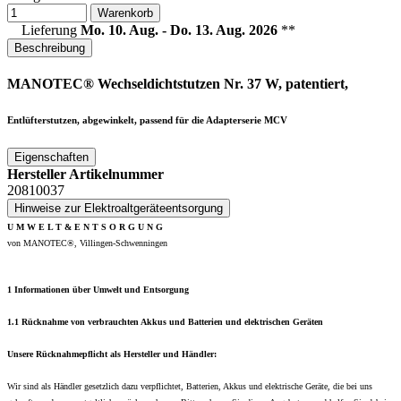
Warenkorb
Lieferung
Mo. 10. Aug. - Do. 13. Aug. 2026
**
Beschreibung
MANOTEC® Wechseldichtstutzen Nr. 37 W, patentiert,
Entlüfterstutzen, abgewinkelt, passend für die Adapterserie MCV
Eigenschaften
Hersteller Artikelnummer
20810037
Hinweise zur Elektroaltgeräteentsorgung
U M W E L T & E N T S O R G U N G
von MANOTEC®, Villingen-Schwenningen
1 Informationen über Umwelt und Entsorgung
1.1 Rücknahme von verbrauchten Akkus und Batterien und elektrischen Geräten
Unsere Rücknahmepflicht als Hersteller und Händler:
Wir sind als Händler gesetzlich dazu verpflichtet, Batterien, Akkus und elektrische Geräte, die bei uns