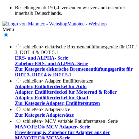
Bestellungen ab 150,-€ versenden wir versandkostenfrei
innerhalb Deutschlands.
Manotec - Webshop
Menü
schließen
×
elektrische Bremsenentlüftungsgeräte für DOT
3, DOT 4 & DOT 5.1
ERS- und ALPHA- Serie
Zubehör ERS- und ALPHA- Serie
Zur Kategorie elektrische Bremsenentlüftungsgeräte für
DOT 3, DOT 4 & DOT 5.1
schließen
×
Adapter, Entlüfterstutzen
Adapter, Entlüfterdeckel für Auto
Adapter, Entlüfterdeckel für Motorrad & Roller
Adapter, Entlüfterdeckel für Quad
Zur Kategorie Adapter, Entlüfterstutzen
schließen
×
Adaptersätze
Zur Kategorie Adaptersätze
schließen
×
MCV variable Entlüfterstutzen- Serie
MANOTEC® MCV Adapter- Serie
Erweiterung & Zubehör für Adapter aus der
MANOTEC® MCV-Serie