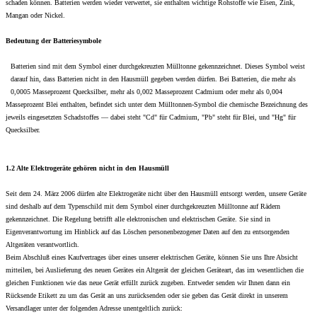
schaden können. Batterien werden wieder verwertet, sie enthalten wichtige Rohstoffe wie Eisen, Zink,
Mangan oder Nickel.
Bedeutung der Batteriesymbole
Batterien sind mit dem Symbol einer durchgekreuzten Mülltonne gekennzeichnet. Dieses Symbol weist
darauf hin, dass Batterien nicht in den Hausmüll gegeben werden dürfen. Bei Batterien, die mehr als
0,0005 Masseprozent Quecksilber, mehr als 0,002 Masseprozent Cadmium oder mehr als 0,004
Masseprozent Blei enthalten, befindet sich unter dem Mülltonnen-Symbol die chemische Bezeichnung des
jeweils eingesetzten Schadstoffes — dabei steht "Cd" für Cadmium, "Pb" steht für Blei, und "Hg" für
Quecksilber.
1.2 Alte Elektrogeräte gehören nicht in den Hausmüll
Seit dem 24. März 2006 dürfen alte Elektrogeräte nicht über den Hausmüll entsorgt werden, unsere Geräte
sind deshalb auf dem Typenschild mit dem Symbol einer durchgekreuzten Mülltonne auf Rädern
gekennzeichnet. Die Regelung betrifft alle elektronischen und elektrischen Geräte. Sie sind in
Eigenverantwortung im Hinblick auf das Löschen personenbezogener Daten auf den zu entsorgenden
Altgeräten verantwortlich.
Beim Abschluß eines Kaufvertrages über eines unserer elektrischen Geräte, können Sie uns Ihre Absicht
mitteilen, bei Auslieferung des neuen Gerätes ein Altgerät der gleichen Geräteart, das im wesentlichen die
gleichen Funktionen wie das neue Gerät erfüllt zurück zugeben. Entweder senden wir Ihnen dann ein
Rücksende Etikett zu um das Gerät an uns zurücksenden oder sie geben das Gerät direkt in unserem
Versandlager unter der folgenden Adresse unentgeltlich zurück: