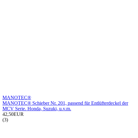
MANOTEC®
MANOTEC® Schieber Nr. 201, passend für Entlüfterdeckel der
MCV Serie. Honda, Suzuki, u.v.m.
42,50EUR
(3)