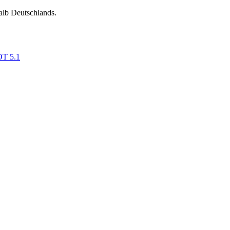
alb Deutschlands.
OT 5.1