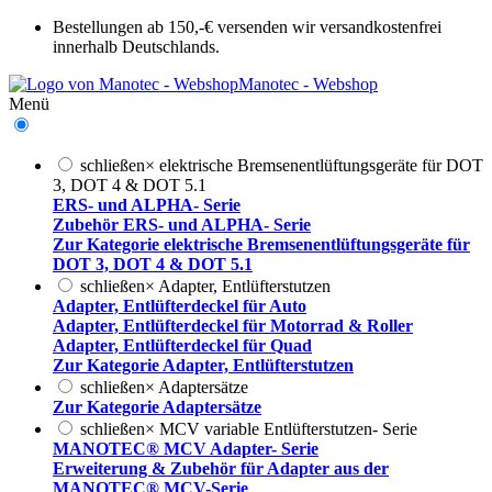
Bestellungen ab 150,-€ versenden wir versandkostenfrei
innerhalb Deutschlands.
Manotec - Webshop
Menü
schließen
×
elektrische Bremsenentlüftungsgeräte für DOT
3, DOT 4 & DOT 5.1
ERS- und ALPHA- Serie
Zubehör ERS- und ALPHA- Serie
Zur Kategorie elektrische Bremsenentlüftungsgeräte für
DOT 3, DOT 4 & DOT 5.1
schließen
×
Adapter, Entlüfterstutzen
Adapter, Entlüfterdeckel für Auto
Adapter, Entlüfterdeckel für Motorrad & Roller
Adapter, Entlüfterdeckel für Quad
Zur Kategorie Adapter, Entlüfterstutzen
schließen
×
Adaptersätze
Zur Kategorie Adaptersätze
schließen
×
MCV variable Entlüfterstutzen- Serie
MANOTEC® MCV Adapter- Serie
Erweiterung & Zubehör für Adapter aus der
MANOTEC® MCV-Serie