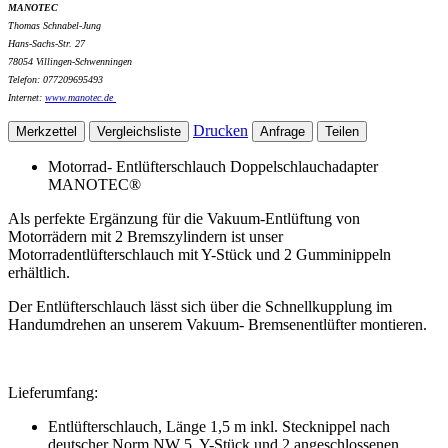
MANOTEC
Thomas Schnabel-Jung
Hans-Sachs-Str. 27
78054 Villingen-Schwenningen
Telefon: 077209695493
Internet:
www.
manotec.de
Drucken
Merkzettel
Vergleichsliste
Anfrage
Teilen
Motorrad- Entlüfterschlauch Doppelschlauchadapter
MANOTEC®
Als perfekte Ergänzung für die Vakuum-Entlüftung von
Motorrädern mit 2 Bremszylindern ist unser
Motorradentlüfterschlauch mit Y-Stück und 2 Gumminippeln
erhältlich.
Der Entlüfterschlauch lässt sich über die Schnellkupplung im
Handumdrehen an unserem Vakuum- Bremsenentlüfter montieren.
Lieferumfang:
Entlüfterschlauch, Länge 1,5 m inkl. Stecknippel nach
deutscher Norm NW 5, Y-Stück und 2 angeschlossenen