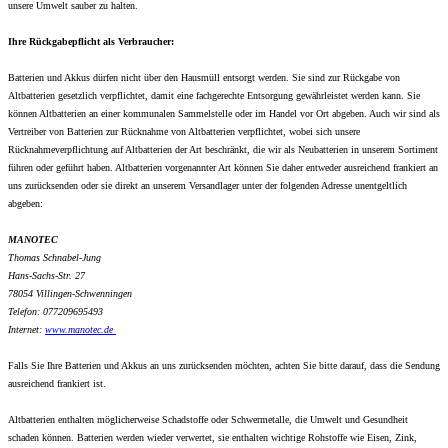
unsere Umwelt sauber zu halten.
Ihre Rückgabepflicht als Verbraucher:
Batterien und Akkus dürfen nicht über den Hausmüll entsorgt werden. Sie sind zur Rückgabe von
Altbatterien gesetzlich verpflichtet, damit eine fachgerechte Entsorgung gewährleistet werden kann. Sie
können Altbatterien an einer kommunalen Sammelstelle oder im Handel vor Ort abgeben. Auch wir sind als
Vertreiber von Batterien zur Rücknahme von Altbatterien verpflichtet, wobei sich unsere
Rücknahmeverpflichtung auf Altbatterien der Art beschränkt, die wir als Neubatterien in unserem Sortiment
führen oder geführt haben. Altbatterien vorgenannter Art können Sie daher entweder ausreichend frankiert an
uns zurücksenden oder sie direkt an unserem Versandlager unter der folgenden Adresse unentgeltlich
abgeben:
MANOTEC
Thomas Schnabel-Jung
Hans-Sachs-Str. 27
78054 Villingen-Schwenningen
Telefon: 077209695493
Internet:
www.
manotec.de
Falls Sie Ihre Batterien und Akkus an uns zurücksenden möchten, achten Sie bitte darauf, dass die Sendung
ausreichend frankiert ist.
Altbatterien enthalten möglicherweise Schadstoffe oder Schwermetalle, die Umwelt und Gesundheit
schaden können. Batterien werden wieder verwertet, sie enthalten wichtige Rohstoffe wie Eisen, Zink,