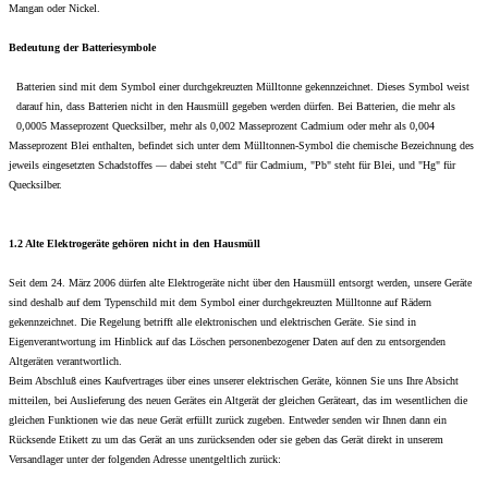
Mangan oder Nickel.
Bedeutung der Batteriesymbole
Batterien sind mit dem Symbol einer durchgekreuzten Mülltonne gekennzeichnet. Dieses Symbol weist
darauf hin, dass Batterien nicht in den Hausmüll gegeben werden dürfen. Bei Batterien, die mehr als
0,0005 Masseprozent Quecksilber, mehr als 0,002 Masseprozent Cadmium oder mehr als 0,004
Masseprozent Blei enthalten, befindet sich unter dem Mülltonnen-Symbol die chemische Bezeichnung des
jeweils eingesetzten Schadstoffes — dabei steht "Cd" für Cadmium, "Pb" steht für Blei, und "Hg" für
Quecksilber.
1.2 Alte Elektrogeräte gehören nicht in den Hausmüll
Seit dem 24. März 2006 dürfen alte Elektrogeräte nicht über den Hausmüll entsorgt werden, unsere Geräte
sind deshalb auf dem Typenschild mit dem Symbol einer durchgekreuzten Mülltonne auf Rädern
gekennzeichnet. Die Regelung betrifft alle elektronischen und elektrischen Geräte. Sie sind in
Eigenverantwortung im Hinblick auf das Löschen personenbezogener Daten auf den zu entsorgenden
Altgeräten verantwortlich.
Beim Abschluß eines Kaufvertrages über eines unserer elektrischen Geräte, können Sie uns Ihre Absicht
mitteilen, bei Auslieferung des neuen Gerätes ein Altgerät der gleichen Geräteart, das im wesentlichen die
gleichen Funktionen wie das neue Gerät erfüllt zurück zugeben. Entweder senden wir Ihnen dann ein
Rücksende Etikett zu um das Gerät an uns zurücksenden oder sie geben das Gerät direkt in unserem
Versandlager unter der folgenden Adresse unentgeltlich zurück: