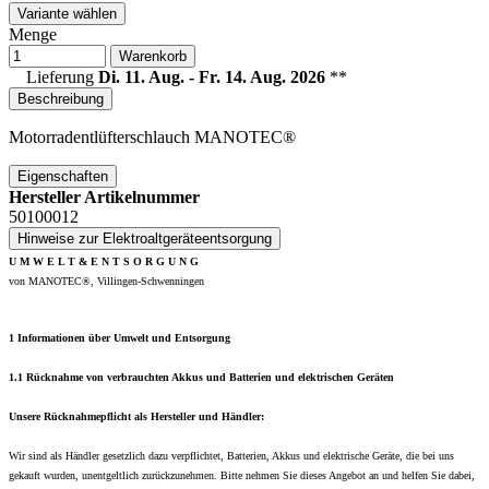
Variante wählen
Menge
Warenkorb
Lieferung
Di. 11. Aug. - Fr. 14. Aug. 2026
**
Beschreibung
Motorradentlüfterschlauch MANOTEC®
Eigenschaften
Hersteller Artikelnummer
50100012
Hinweise zur Elektroaltgeräteentsorgung
U M W E L T & E N T S O R G U N G
von MANOTEC®, Villingen-Schwenningen
1 Informationen über Umwelt und Entsorgung
1.1 Rücknahme von verbrauchten Akkus und Batterien und elektrischen Geräten
Unsere Rücknahmepflicht als Hersteller und Händler:
Wir sind als Händler gesetzlich dazu verpflichtet, Batterien, Akkus und elektrische Geräte, die bei uns
gekauft wurden, unentgeltlich zurückzunehmen. Bitte nehmen Sie dieses Angebot an und helfen Sie dabei,