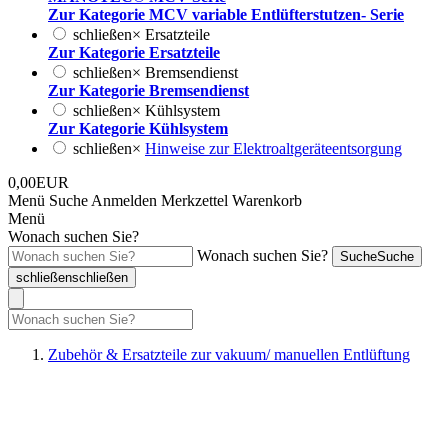
Zur Kategorie MCV variable Entlüfterstutzen- Serie
schließen
×
Ersatzteile
Zur Kategorie Ersatzteile
schließen
×
Bremsendienst
Zur Kategorie Bremsendienst
schließen
×
Kühlsystem
Zur Kategorie Kühlsystem
schließen
×
Hinweise zur Elektroaltgeräteentsorgung
0,00EUR
Menü
Suche
Anmelden
Merkzettel
Warenkorb
Menü
Wonach suchen Sie?
Wonach suchen Sie?
Suche
Suche
schließen
schließen
Zubehör & Ersatzteile zur vakuum/ manuellen Entlüftung